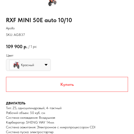
RXF MINI 50E auto 10/10
Apollo
SKU:
AGB37
109 900
р.
/
1 pc
Цвет
Красный
Купить
ДВИГАТЕЛЬ
Тип: ZS, одноцилиндровый, 4-тактный
Рабочий объем: 50 куб. см
Система охлаждения: Воздушная
Карбюратор: SHENG WAY 14мм
Система зажигания: Электронное c микропроцессором CDI
Система пуска: электростартер