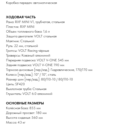
Коробка передач: автоматическая
ХОДОВАЯ ЧАСТЬ
Рама: RXF MINI V1, трубчатая, стальная
Пластик: RXF MINI
Объем топливного бака: 1,6 л
Защита двигателя: VOLT стальная
Маятник: Стальной
Руль: 22 мм, стальной
Грипсы: VOLT Racing чёрные
Траверсы: Кованый алюминий
Передняя подвеска: VOLT V-ONE 545 мм
Задняя подвеска: VOLT V-ONE 190 мм
Тормоза дисковые [пер./зад.]: Гидравлические, 170/170 мм
Колесо [пер./зад.]: 10" / 10", сталь
Размер шин [пер./зад.]: 80/110-10 / 80/110-10
Цепь: SF420
Выхлопная труба: Стальная
Глушитель: VOLT 6.0 алюминий
ОСНОВНЫЕ РАЗМЕРЫ
Колёсная база: 855 мм
Дорожный просвет: 180 мм
Высота сиденья: 560 мм
Масса: 43 кг